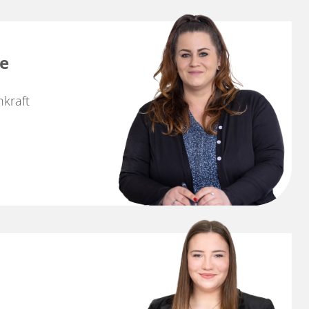
e
kraft